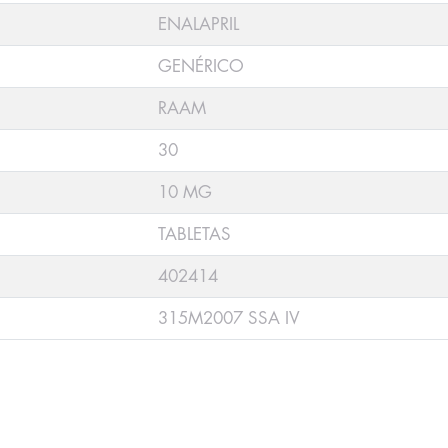
ENALAPRIL
GENÉRICO
RAAM
30
10 MG
TABLETAS
402414
315M2007 SSA IV