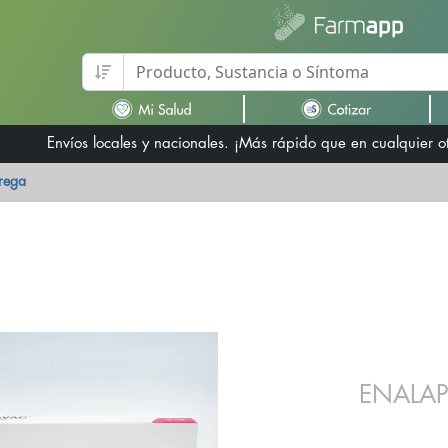
Envíos locales y nacionales. ¡Más rápido que en cualquier 
trega
ENALAP