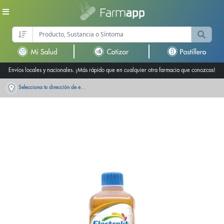
Envíos locales y nacionales. ¡Más rápido que en cualquier otra farmacia que conozcas!
Selecciona tu dirección de entrega