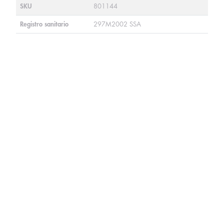
SKU
801144
Registro sanitario
297M2002 SSA