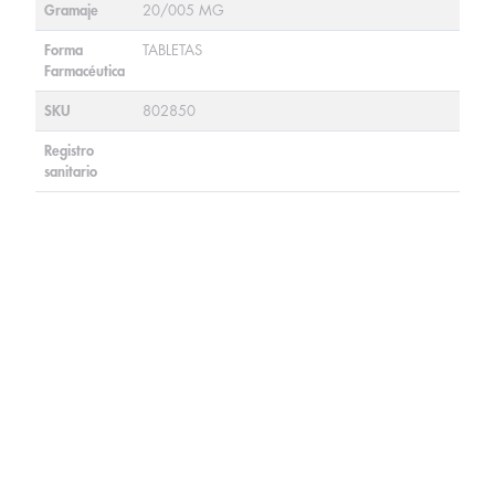
Gramaje
20/005 MG
Forma
TABLETAS
Farmacéutica
SKU
802850
Registro
sanitario