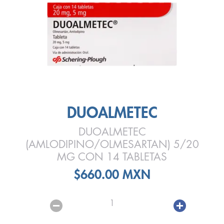
DUOALMETEC
DUOALMETEC
(AMLODIPINO/OLMESARTAN) 5/20
MG CON 14 TABLETAS
$660.00 MXN
1