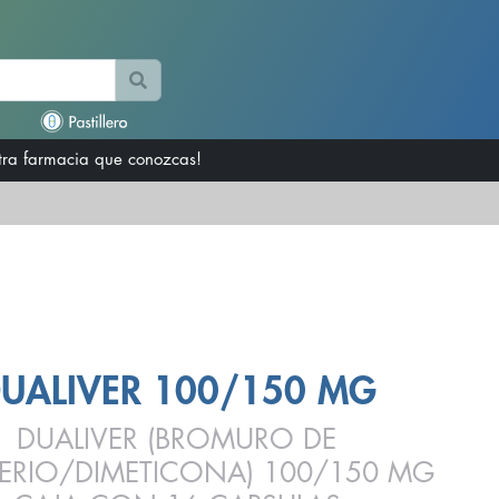
otra farmacia que conozcas!
UALIVER 100/150 MG
DUALIVER (BROMURO DE
ERIO/DIMETICONA) 100/150 MG