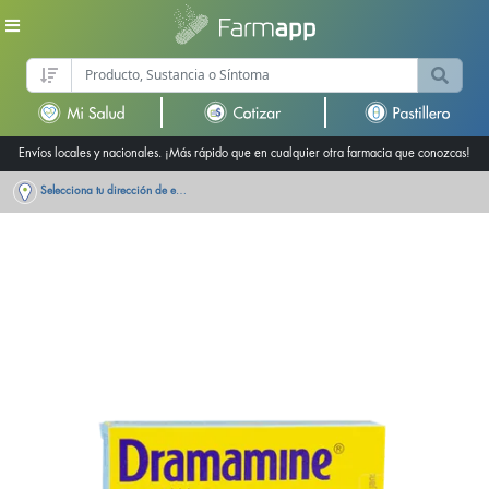
Envíos locales y nacionales. ¡Más rápido que en cualquier otra farmacia que conozcas!
Selecciona tu dirección de entrega