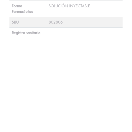
Forma
SOLUCIÓN INYECTABLE
Farmacéutica
SKU
802806
Registro sanitario