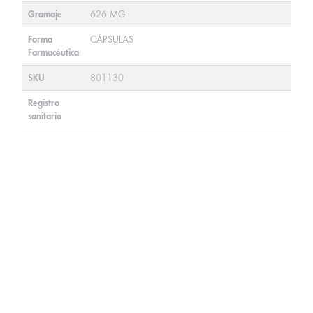
Gramaje
626 MG
Forma
CÁPSULAS
Farmacéutica
SKU
801130
Registro
sanitario