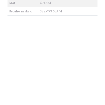
SKU
404384
Registro sanitario
322M93 SSA VI