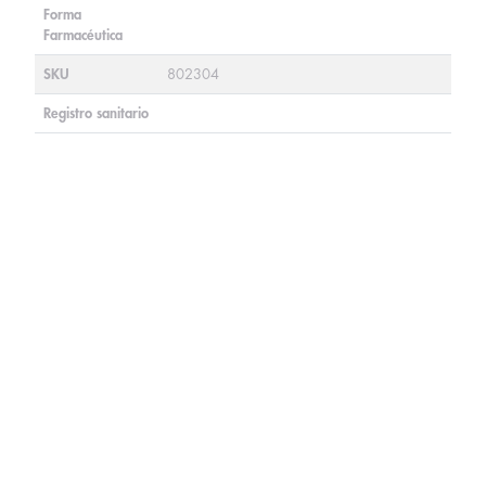
Forma
Farmacéutica
SKU
802304
Registro sanitario