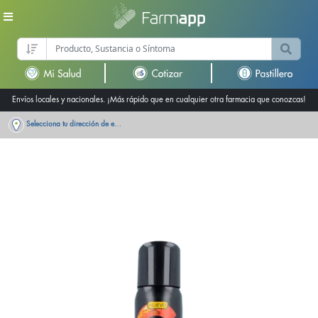
Envíos locales y nacionales. ¡Más rápido que en cualquier otra farmacia que conozcas!
Selecciona tu dirección de entrega