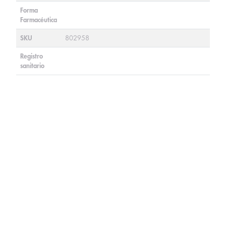
Forma
Farmacéutica
SKU
802958
Registro
sanitario