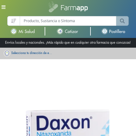
Envíos locales y nacionales. ¡Más rápido que en cualquier otra farmacia que conozcas!
Selecciona tu dirección de entrega