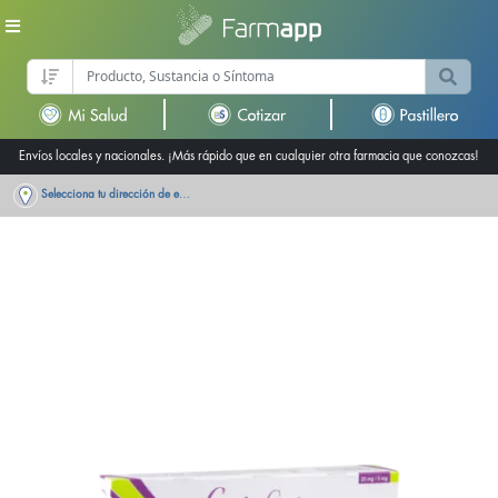
Envíos locales y nacionales. ¡Más rápido que en cualquier otra farmacia que conozcas!
Selecciona tu dirección de entrega