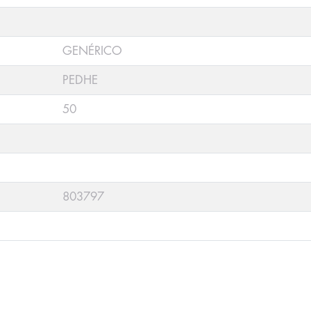
GENÉRICO
PEDHE
50
803797