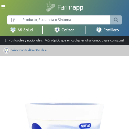
Envíos locales y nacionales. ¡Más rápido que en cualquier otra farmacia que conozcas!
Selecciona tu dirección de entrega