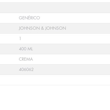
GENÉRICO
JOHNSON & JOHNSON
1
400 ML
CREMA
406062