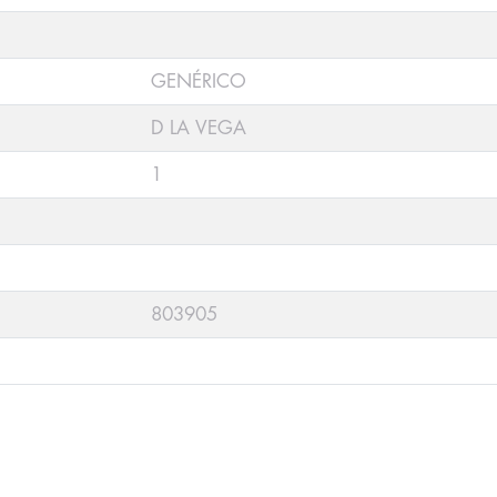
GENÉRICO
D LA VEGA
1
803905