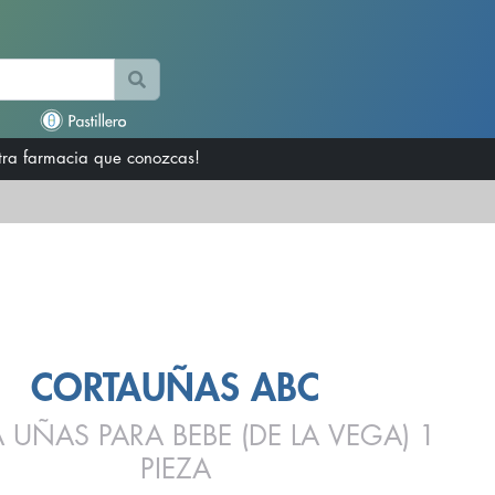
otra farmacia que conozcas!
CORTAUÑAS ABC
 UÑAS PARA BEBE (DE LA VEGA) 1
PIEZA