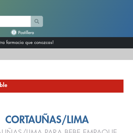
otra farmacia que conozcas!
ble
CORTAUÑAS/LIMA
UÑAS/LIMA PARA BEBE EMPAQUE