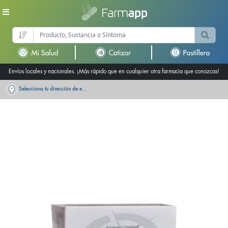
Envíos locales y nacionales. ¡Más rápido que en cualquier otra farmacia que conozcas!
Selecciona tu dirección de entrega