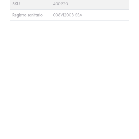
SKU
400920
Registro sanitario
008VI2008 SSA