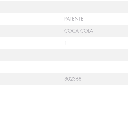
PATENTE
COCA COLA
1
802368