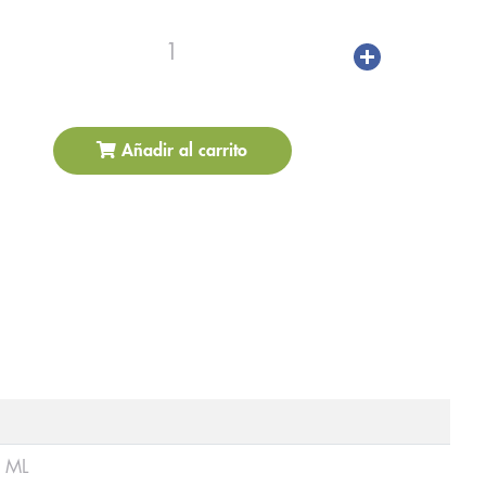
1
Añadir al carrito
 ML