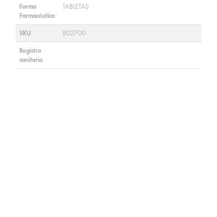
Forma
TABLETAS
Farmacéutica
SKU
802700
Registro
sanitario