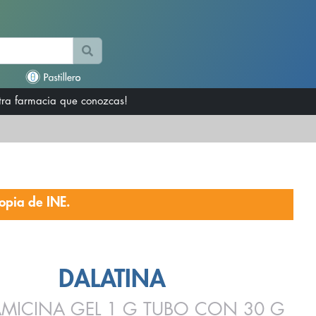
otra farmacia que conozcas!
opia de INE.
DALATINA
AMICINA GEL 1 G TUBO CON 30 G