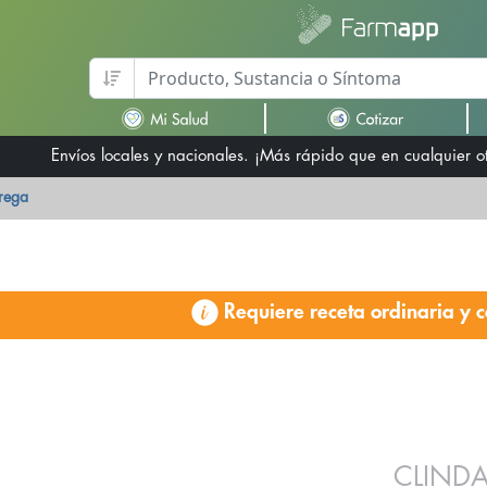
Envíos locales y nacionales. ¡Más rápido que en cualquier 
trega
Requiere receta ordinaria y c
CLIND