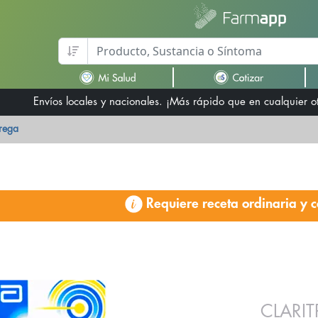
Envíos locales y nacionales. ¡Más rápido que en cualquier 
trega
Requiere receta ordinaria y c
CLARI