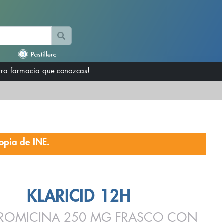
otra farmacia que conozcas!
opia de INE.
KLARICID 12H
TROMICINA 250 MG FRASCO CON