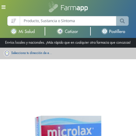
Envíos locales y nacionales. ¡Más rápido que en cualquier otra farmacia que conozcas!
Selecciona tu dirección de entrega