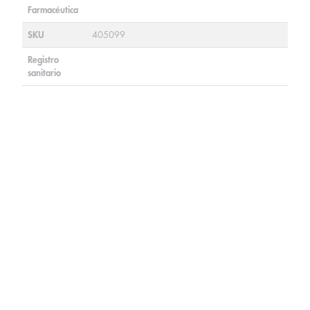
Farmacéutica
SKU
405099
Registro
sanitario