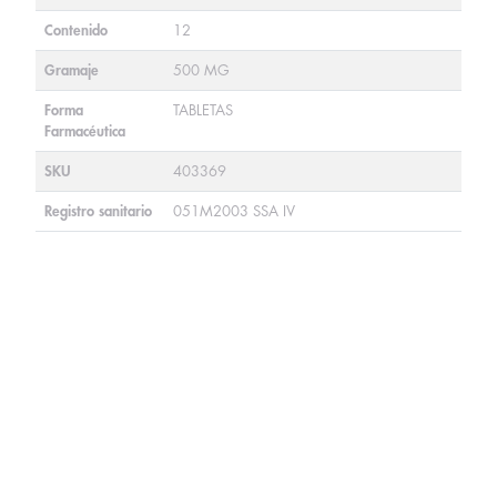
Contenido
12
Gramaje
500 MG
Forma
TABLETAS
Farmacéutica
SKU
403369
Registro sanitario
051M2003 SSA IV