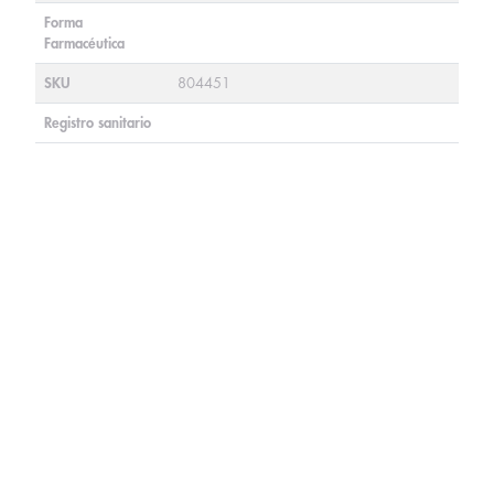
Forma
Farmacéutica
SKU
804451
Registro sanitario