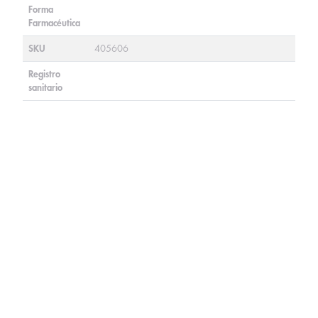
Forma
Farmacéutica
SKU
405606
Registro
sanitario