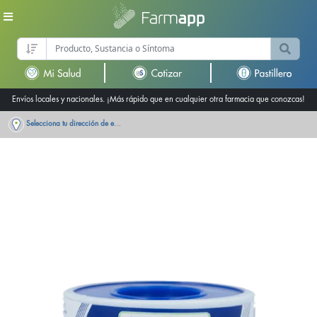
Envíos locales y nacionales. ¡Más rápido que en cualquier otra farmacia que conozcas!
Selecciona tu dirección de entrega