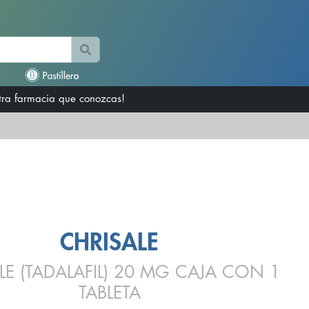
otra farmacia que conozcas!
CHRISALE
LE (TADALAFIL) 20 MG CAJA CON 1
TABLETA