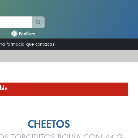
otra farmacia que conozcas!
ble
CHEETOS
OS TORCIDITOS BOLSA CON 44 G