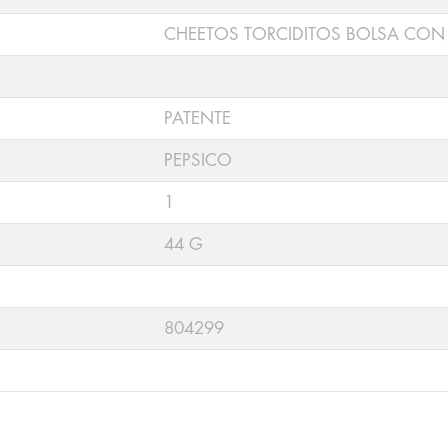
CHEETOS TORCIDITOS BOLSA CON
PATENTE
PEPSICO
1
44 G
804299