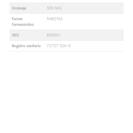
Gramaje
500 MG
Forma
TABLETAS
Farmacéutica
SKU
800601
Registro sanitario
72727 SSA IV