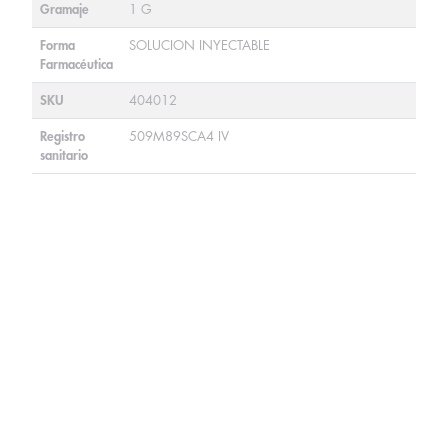
Gramaje
1 G
Forma
SOLUCION INYECTABLE
Farmacéutica
SKU
404012
Registro
509M89SCA4 IV
sanitario