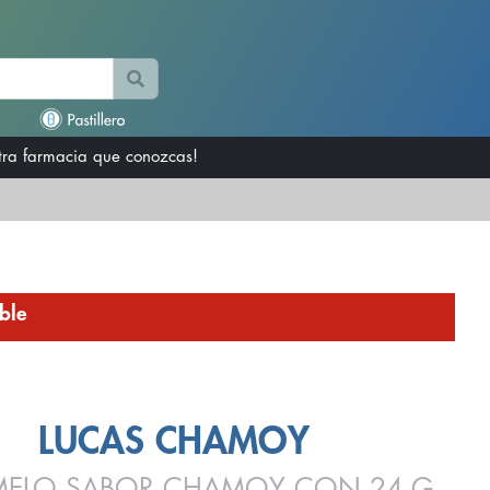
otra farmacia que conozcas!
ble
LUCAS CHAMOY
ELO SABOR CHAMOY CON 24 G