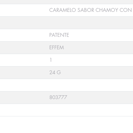
CARAMELO SABOR CHAMOY CON 
PATENTE
EFFEM
1
24 G
803777