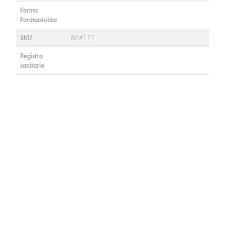
Forma
Farmacéutica
SKU
804111
Registro
sanitario