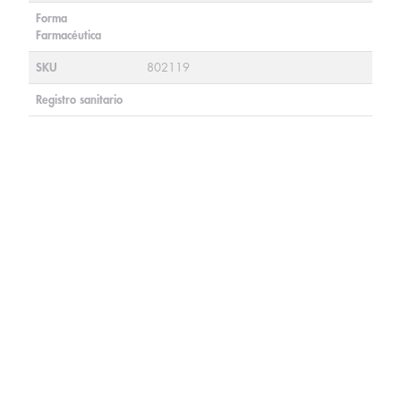
Forma
Farmacéutica
SKU
802119
Registro sanitario