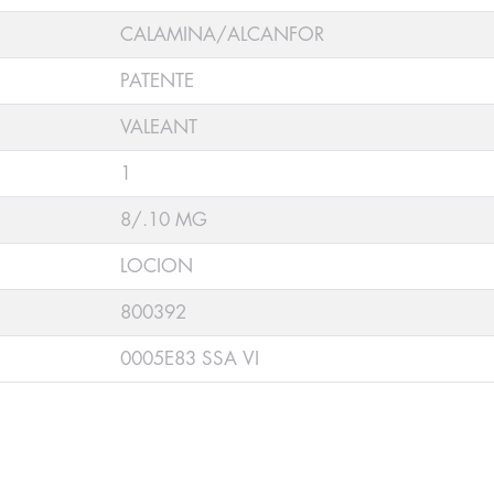
CALAMINA/ALCANFOR
PATENTE
VALEANT
1
8/.10 MG
LOCION
800392
0005E83 SSA VI