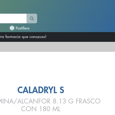
otra farmacia que conozcas!
CALADRYL S
MINA/ALCANFOR 8.13 G FRASCO
CON 180 ML