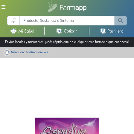
Envíos locales y nacionales. ¡Más rápido que en cualquier otra farmacia que conozcas!
Selecciona tu dirección de entrega