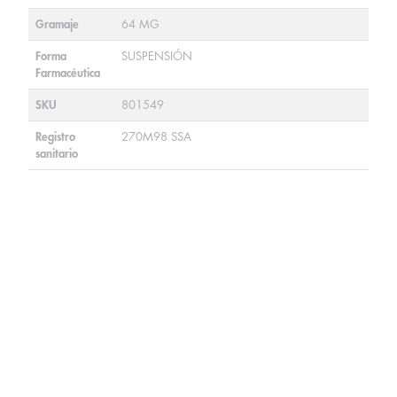
Gramaje
64 MG
Forma
SUSPENSIÓN
Farmacéutica
SKU
801549
Registro
270M98 SSA
sanitario