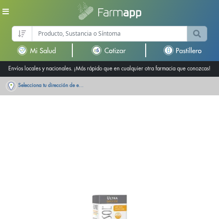
Envíos locales y nacionales. ¡Más rápido que en cualquier otra farmacia que conozcas!
Selecciona tu dirección de entrega