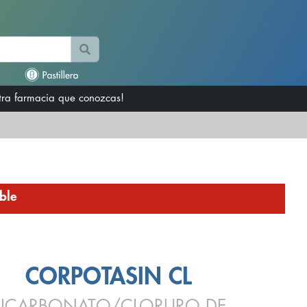
otra farmacia que conozcas!
ble
CORPOTASIN CL
BICARBONATO/CLORURO DE