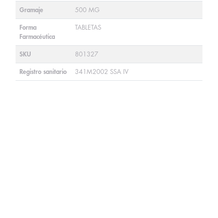
Gramaje
500 MG
Forma
TABLETAS
Farmacéutica
SKU
801327
Registro sanitario
341M2002 SSA IV