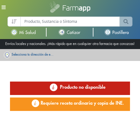
Envíos locales y nacionales. ¡Más rápido que en cualquier otra farmacia que conozcas!
Selecciona tu dirección de entrega
Producto no disponible
Requiere receta ordinaria y copia de INE.