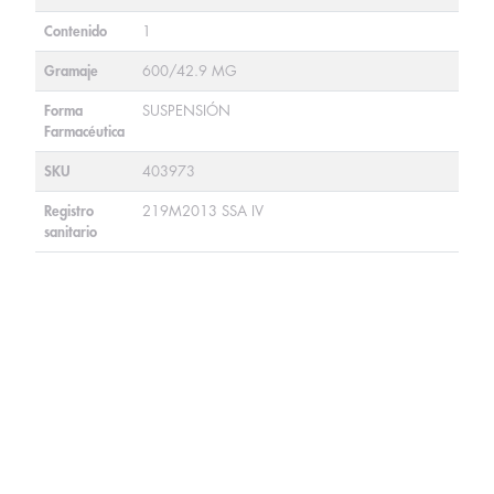
Contenido
1
Gramaje
600/42.9 MG
Forma
SUSPENSIÓN
Farmacéutica
SKU
403973
Registro
219M2013 SSA IV
sanitario