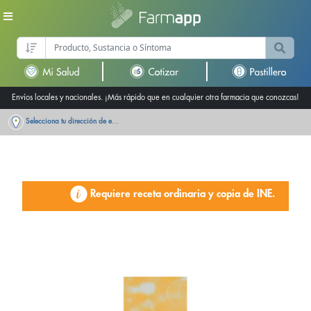
Envíos locales y nacionales. ¡Más rápido que en cualquier otra farmacia que conozcas!
Selecciona tu dirección de entrega
Requiere receta ordinaria y copia de INE.