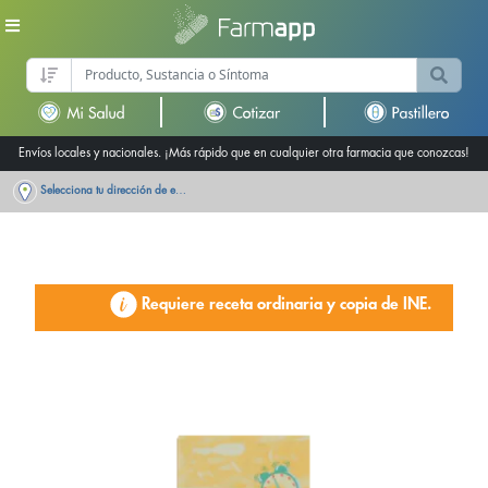
Envíos locales y nacionales. ¡Más rápido que en cualquier otra farmacia que conozcas!
Selecciona tu dirección de entrega
Requiere receta ordinaria y copia de INE.