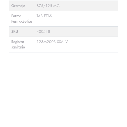
Gramaje
875/125 MG
Forma
TABLETAS
Farmacéutica
SKU
400518
Registro
128M2003 SSA IV
sanitario