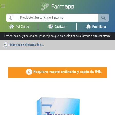
Envíos locales y nacionales. ¡Más rápido que en cualquier otra farmacia que conozcas!
Selecciona tu dirección de entrega
Requiere receta ordinaria y copia de INE.