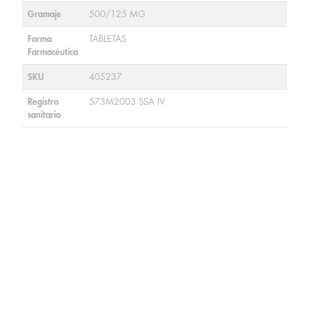
Gramaje
500/125 MG
Forma
TABLETAS
Farmacéutica
SKU
405237
Registro
573M2003 SSA IV
sanitario