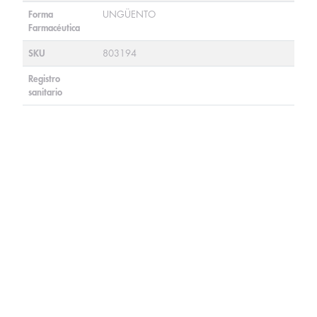
Forma
UNGÜENTO
Farmacéutica
SKU
803194
Registro
sanitario