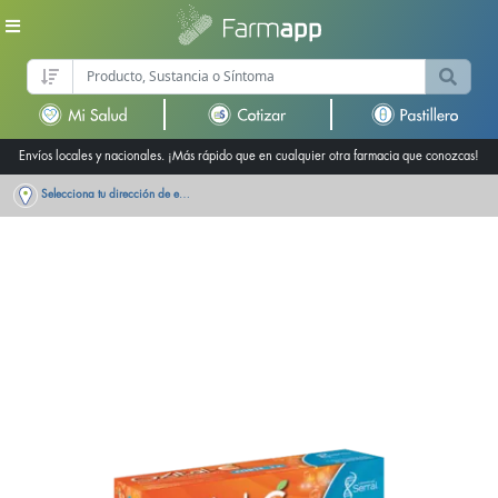
Envíos locales y nacionales. ¡Más rápido que en cualquier otra farmacia que conozcas!
Selecciona tu dirección de entrega