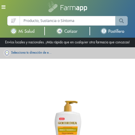
Envíos locales y nacionales. ¡Más rápido que en cualquier otra farmacia que conozcas!
Selecciona tu dirección de entrega